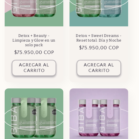
Detox + Beauty -
Detox + Sweet Dreams -
Limpieza y Glow en un
Reset total: Día y Noche
solo pack
Precio
$75.950,00 COP
Precio
$75.950,00 COP
habitual
habitual
AGREGAR AL
AGREGAR AL
CARRITO
CARRITO