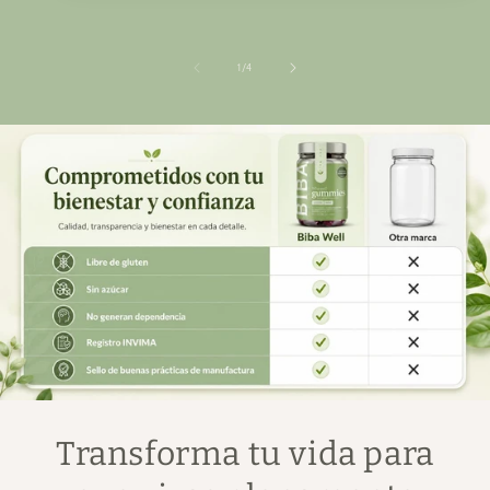
de
1
/
4
Transforma tu vida para