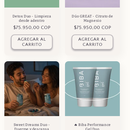
Detox Duo - Limpieza
Dúo GREAT - Citrato de
desde adentro
Magnesio
Precio
$75.950,00 COP
Precio
$75.950,00 COP
habitual
habitual
AGREGAR AL
AGREGAR AL
CARRITO
CARRITO
Sweet Dreams Duo -
🔥 Biba Performance
Duerme y descansa
Gel Duo